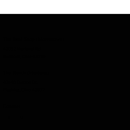
The Beef Shop (Morristown)
42012 National Rd.
Belmont, Ohio 43718
The Ranch (Flushing)
42640 Dutton Dr.
Flushing, Ohio 43977
Connect