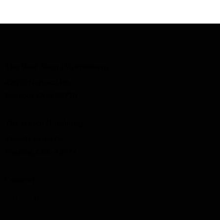
The Beef Shop (Morristown)
42012 National Rd.
Belmont, Ohio 43718
The Ranch (Flushing)
42640 Dutton Dr.
Flushing, Ohio 43977
Connect